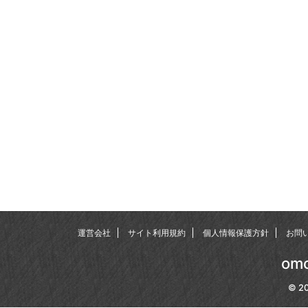
運営会社
サイト利用規約
個人情報保護方針
お問
omo
© 20